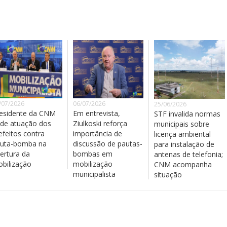
/07/2026
06/07/2026
25/06/2026
esidente da CNM
Em entrevista,
STF invalida normas
de atuação dos
Ziulkoski reforça
municipais sobre
efeitos contra
importância de
licença ambiental
uta-bomba na
discussão de pautas-
para instalação de
ertura da
bombas em
antenas de telefonia;
bilização
mobilização
CNM acompanha
municipalista
situação