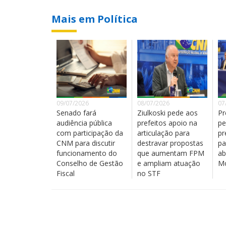
Mais em Política
09/07/2026
08/07/2026
07
Senado fará
Ziulkoski pede aos
Pr
audiência pública
prefeitos apoio na
pe
com participação da
articulação para
pr
CNM para discutir
destravar propostas
pa
funcionamento do
que aumentam FPM
ab
Conselho de Gestão
e ampliam atuação
Mo
Fiscal
no STF