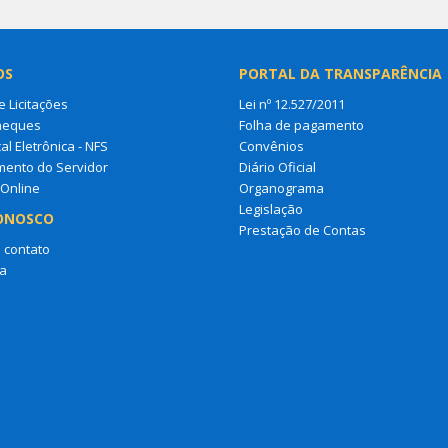
OS
PORTAL DA TRANSPARÊNCIA
e Licitações
Lei nº 12.527/2011
heques
Folha de pagamento
al Eletrônica - NFS
Convênios
mento do Servidor
Diário Oficial
 Online
Organograma
Legislação
ONOSCO
Prestação de Contas
 contato
a