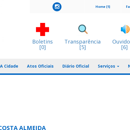
Home [1]
Fa
Boletins
Transparência
Ouvido
[0]
[5]
[6]
A Cidade
Atos Oficiais
Diário Oficial
Serviços
COSTA ALMEIDA