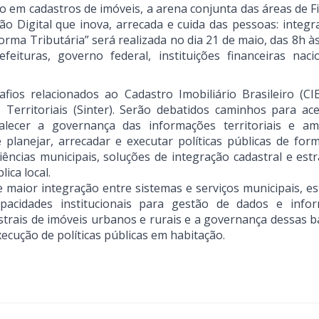
 em cadastros de imóveis, a arena conjunta das áreas de F
ão Digital que inova, arrecada e cuida das pessoas: integr
orma Tributária” será realizada no dia 21 de maio, das 8h à
ituras, governo federal, instituições financeiras naci
os relacionados ao Cadastro Imobiliário Brasileiro (CI
Territoriais (Sinter). Serão debatidos caminhos para ace
talecer a governança das informações territoriais e am
 planejar, arrecadar e executar políticas públicas de for
riências municipais, soluções de integração cadastral e est
ica local.
maior integração entre sistemas e serviços municipais, es
apacidades institucionais para gestão de dados e info
astrais de imóveis urbanos e rurais e a governança dessas 
ecução de políticas públicas em habitação.