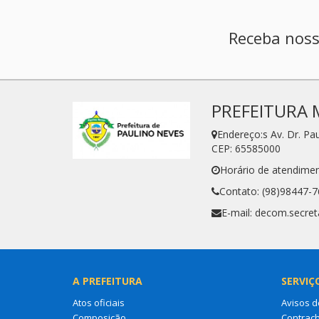
Receba noss
PREFEITURA 
Endereço:s Av. Dr. P
CEP: 65585000
Horário de atendimen
Contato: (98)98447-
E-mail: decom.secre
A PREFEITURA
SERVIÇ
Atos oficiais
Avisos d
Composição
Contrac