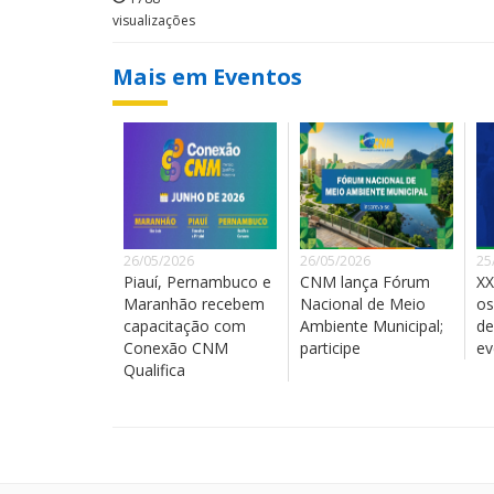
visualizações
Mais em Eventos
26/05/2026
26/05/2026
25
Piauí, Pernambuco e
CNM lança Fórum
XX
Maranhão recebem
Nacional de Meio
os
capacitação com
Ambiente Municipal;
de
Conexão CNM
participe
ev
Qualifica