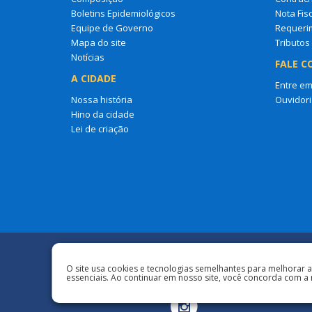
Boletins Epidemiológicos
Nota Fisc
Equipe de Governo
Requeri
Mapa do site
Tributos
Notícias
FALE C
A CIDADE
Entre em
Nossa história
Ouvidori
Hino da cidade
Lei de criação
Redes Sociais
O site usa cookies e tecnologias semelhantes para melhorar 
essenciais. Ao continuar em nosso site, você concorda com a 