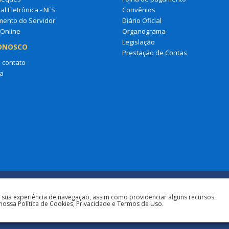
al Eletrônica - NFS
Convênios
mento do Servidor
Diário Oficial
 Online
Organograma
Legislação
ONOSCO
Prestação de Contas
 contato
a
a sua experiência de navegação, assim como providenciar alguns recursos
nossa Política de Cookies, Privacidade e Termos de Uso.
Todos os direitos reserva