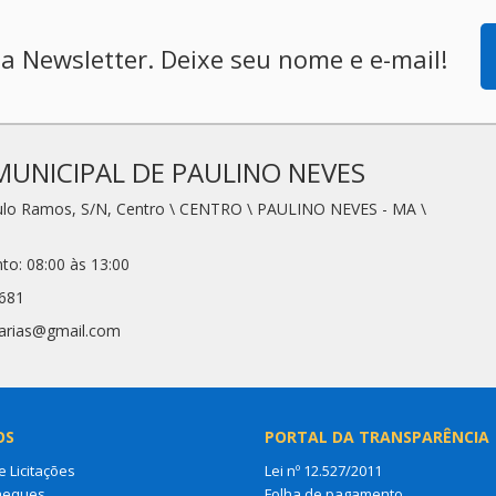
a Newsletter. Deixe seu nome e e-mail!
MUNICIPAL DE PAULINO NEVES
aulo Ramos, S/N, Centro \ CENTRO \ PAULINO NEVES - MA \
to: 08:00 às 13:00
7681
tarias@gmail.com
OS
PORTAL DA TRANSPARÊNCIA
e Licitações
Lei nº 12.527/2011
heques
Folha de pagamento