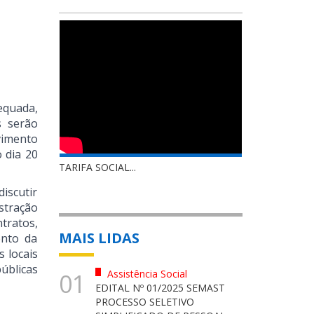
equada,
s serão
vimento
 dia 20
TARIFA SOCIAL...
discutir
stração
tratos,
MAIS LIDAS
ento da
s locais
úblicas
Assistência Social
01
EDITAL Nº 01/2025 SEMAST
PROCESSO SELETIVO