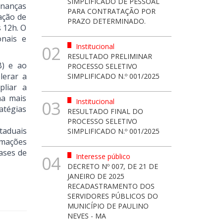
SIMPLIFICADO DE PESSOAL
inanças
PARA CONTRATAÇÃO POR
ação de
PRAZO DETERMINADO.
s 12h. O
onais e
Institucional
02
RESULTADO PRELIMINAR
B) e ao
PROCESSO SELETIVO
lerar a
SIMPLIFICADO N.º 001/2025
pliar a
ma mais
Institucional
03
ratégias
RESULTADO FINAL DO
PROCESSO SELETIVO
taduais
SIMPLIFICADO N.º 001/2025
rmações
bases de
Interesse público
04
DECRETO Nº 007, DE 21 DE
JANEIRO DE 2025
RECADASTRAMENTO DOS
SERVIDORES PÚBLICOS DO
MUNICÍPIO DE PAULINO
NEVES - MA