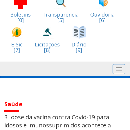
Boletins
Transparência
Ouvidoria
[0]
[5]
[6]
E-Sic
Licitações
Diário
[7]
[8]
[9]
Toggl
navig
Saúde
3ª dose da vacina contra Covid-19 para
idosos e imunossuprimidos acontece a