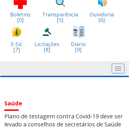
Boletins
Transparência
Ouvidoria
[0]
[5]
[6]
E-Sic
Licitações
Diário
[7]
[8]
[9]
Toggl
navig
Saúde
Plano de testagem contra Covid-19 deve ser
levado a conselhos de secretários de Saúde